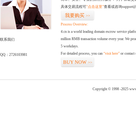
具体交易流程可
“点击这里”
查看或咨询support@
我要购买
>>
Process Overview:
4.cn is a world leading domain escrow service plat
million RMB transaction volume every year. We promi
联系我们
5 workdays.
For detailed process, you can
“visit here”
or contact
QQ：2726103981
BUY NOW
>>
Copyright © 1998 -2025 www.